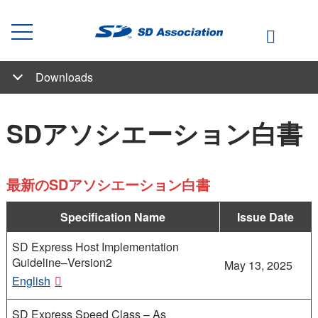
Downloads
SDメモリカードフォーマッター Windows用ダウンロード
SDメモリカードフォーマッター Mac用ダウンロード
よくあるご質問
SDメモリカードフォーマッター Linux_x86_64用ダウンロード
SDメモリカードフォーマッター Linux_ARM64用ダウンロード
よくあるご質問
ダウンロード
SDアソシエーション白書
簡易版SD規格仕様書(English)
SDメモリカードフォーマッター Windows/Mac用
SDメモリカードフォーマッター Linux用
SDA パンフレット
SDアソシエーション白書
最新のSDアソシエーション白書
Specification Name
Issue Date
SD Express Host Implementation
Guideline–Version2
May 13, 2025
English
SD Express Speed Class – As