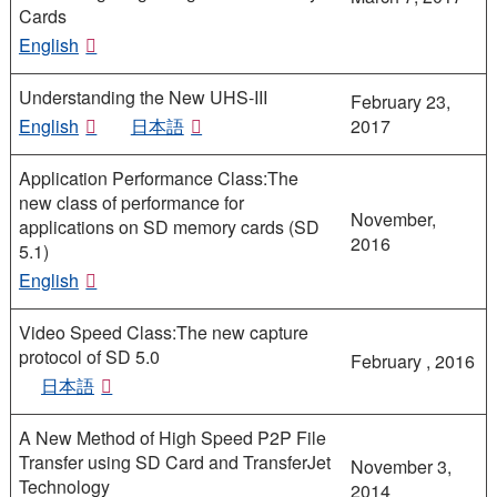
Cards
English
Understanding the New UHS-III
February 23,
English
日本語
2017
Application Performance Class:The
new class of performance for
November,
applications on SD memory cards (SD
2016
5.1)
English
Video Speed Class:The new capture
protocol of SD 5.0
February , 2016
日本語
A New Method of High Speed P2P File
Transfer using SD Card and TransferJet
November 3,
Technology
2014