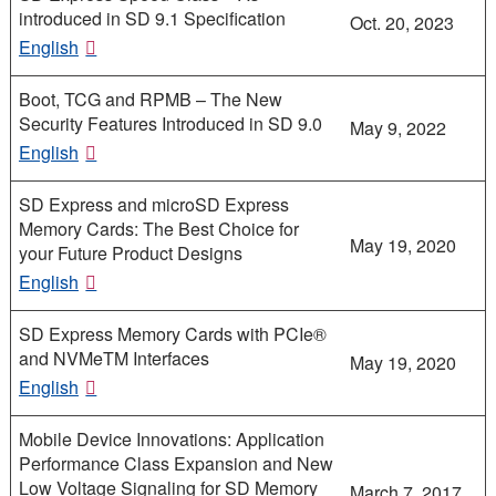
introduced in SD 9.1 Specification
Oct. 20, 2023
English
Boot, TCG and RPMB – The New
Security Features Introduced in SD 9.0
May 9, 2022
English
SD Express and microSD Express
Memory Cards: The Best Choice for
May 19, 2020
your Future Product Designs
English
SD Express Memory Cards with PCIe®
and NVMeTM Interfaces
May 19, 2020
English
Mobile Device Innovations: Application
Performance Class Expansion and New
Low Voltage Signaling for SD Memory
March 7, 2017