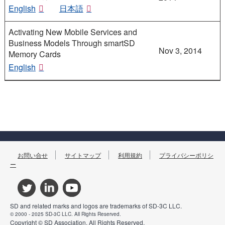
English
日本語
Activating New Mobile Services and
Business Models Through smartSD
Nov 3, 2014
Memory Cards
English
お問い合せ
サイトマップ
利用規約
プライバシーポリシ
ー
SD and related marks and logos are trademarks of SD-3C LLC.
© 2000 - 2025 SD-3C LLC. All Rights Reserved.
Copyright © SD Association. All Rights Reserved.