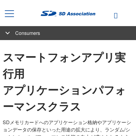
Consumers
SD、SDHC、SDXC、SDUCのデータ容量帯について
バスインターフェーススピード規格/大容量データ転送と、高画質高速連写
スピードクラス規格/動画撮影のための規格
スマートフォンアプリ実行用 アプリケーションパフォーマンスクラス
低信号電圧（LVS）インターフェイス
デジタルコンテンツ保護のために
ユーザー向け
SDメモリカードの選び方
SD Express / UHS-II Verification Program (SVP)
使用方法のご紹介ビデオ
よくあるご質問
撮影のための規格
スマートフォンアプリ実
認証製品
行用
アプリケーションパフォ
ーマンスクラス
SDメモリカードへのアプリケーション格納やアプリケーシ
ョンデータの保存といった用途の拡大により、ランダム/シ